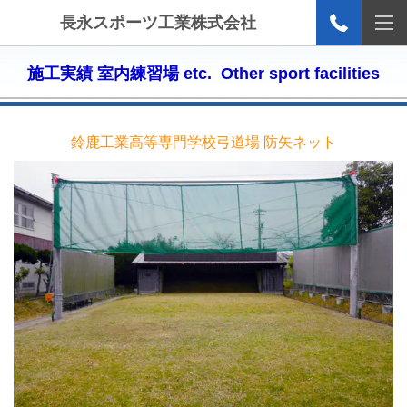
長永スポーツ工業株式会社
施工実績
室内練習場 etc.
Other sport facilities
鈴鹿工業高等専門学校弓道場
防矢ネット